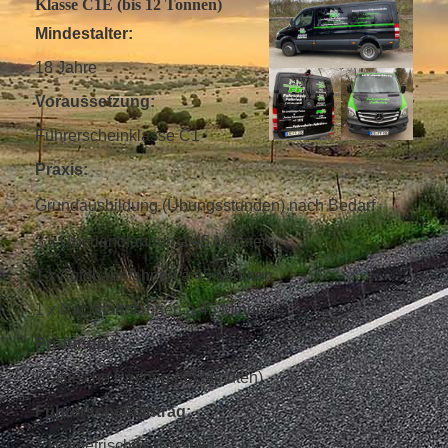
Klasse C1E (bis 12 Tonnen)
Mindestalter:
18 Jahre
Voraussetzung:
Führerscheinklasse C1
Praxis:
Grundausbildung (Übungsstunden) nach Bedarf
3 x Überlandfahrten á 45 Minuten
1 x Autobahnfahrten á 45 Minuten
1 x Nachtfahrtfahrten á 45 Minuten
Prüfungen
Praktische Prüfung (85 Minuten)
Führerscheinantrag:
1 Biometrisches Passbild